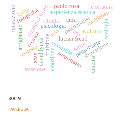
paolo rosa
letteratura
sigmund freud
riparazione
follia
fotografia
esperienza estetica
nachleben
psicoanalisi
cura
ritratto
ecologia
psicologia
artigianato
uso
scultura
arte
tecnica
fruizione
lucian freud
david lynch
perturbante
sessualità
distrazione
sartre
scrittura
emozione
autoritratto
lacan
cinema
evasione
SOCIAL
FACEBOOK