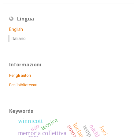
Lingua
English
Italiano
Informazioni
Per gli autori
Per i bibliotecari
Keywords
tecnica
winnicott
lucian freud
uso
nachleben
emozione
memoria collettiva