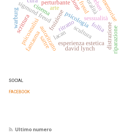
temporalità
loci memoriae
cura
perturbante
sigmund freud
cinema
arte
warburg
fruizione
psicologia
scrittura
sessualità
psicoanalisi
ritratto
follia
distrazione
scultura
autoritratto
riparazione
lacan
fantasma
sartre
esperienza estetica
david lynch
SOCIAL
FACEBOOK
Ultimo numero