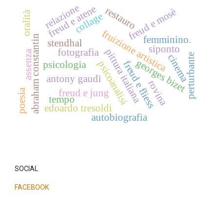
relazione
freud e atene
restauro
freud e mosè
oralità
collage
fruizione artistica
abraham constantin
femminino.
stendhal
siponto
fotografia
pittura italiana
assenza
perturbante
cinema
georges bizet
psicologia
psicoanalisi
freud e fliess
antony gaudì
rovina
freud e jung
poesia
tempo
edoardo tresoldi
autobiografia
SOCIAL
FACEBOOK