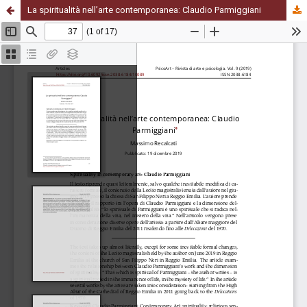
La spiritualità nell’arte contemporanea: Claudio Parmiggiani